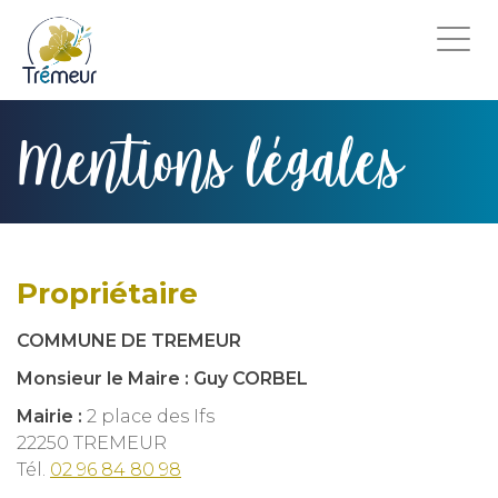
Togg
navi
Mentions légales
Propriétaire
COMMUNE DE TREMEUR
Monsieur le Maire : Guy CORBEL
Mairie :
2 place des Ifs
22250 TREMEUR
Tél.
02 96 84 80 98