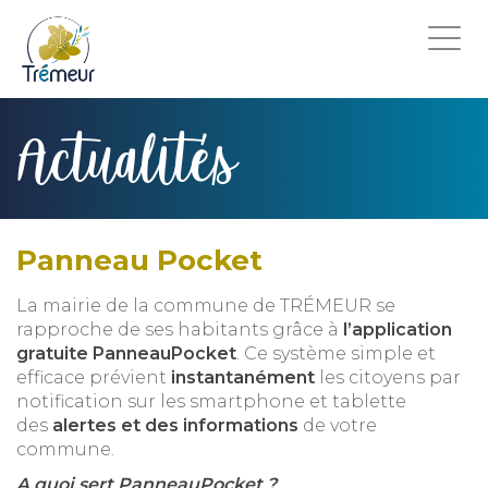
Togg
navi
Actualités
Panneau Pocket
La mairie de la commune de TRÉMEUR se
rapproche de ses habitants grâce à
l’application
gratuite PanneauPocket
. Ce système simple et
efficace prévient
instantanément
les citoyens par
notification sur les smartphone et tablette
des
alertes et des informations
de votre
commune.
A quoi sert PanneauPocket ?