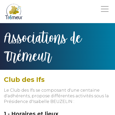
Togg
navi
Associations de
Trémeur
Club des Ifs
Le Club des Ifs se composant d'une centaine
d'adhérents, propose différentes activités sous la
Présidence d'Isabelle BEUZELIN :
1 - Horaires et lieux