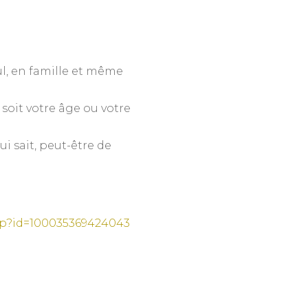
ul, en famille et même
soit votre âge ou votre
i sait, peut-être de
hp?id=100035369424043