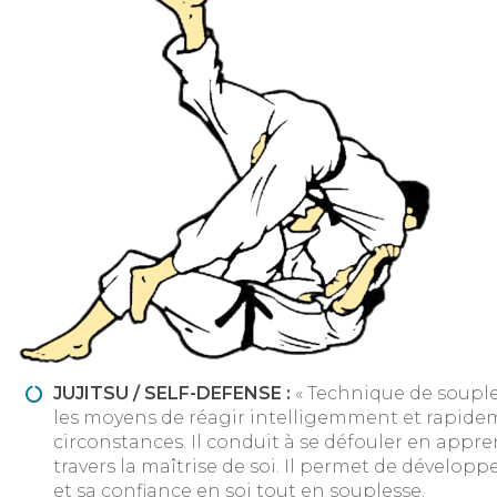
JUJITSU / SELF-DEFENSE :
« Technique de souples
les moyens de réagir intelligemment et rapide
circonstances. Il conduit à se défouler en appr
travers la maîtrise de soi. Il permet de développer
et sa confiance en soi tout en souplesse.