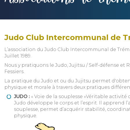
Judo Club Intercommunal de 
L’association du Judo Club Intercommunal de Tréme
Juillet 1989.
Nous y pratiquons le Judo, Jujitsu / Self-défense e
Fessiers.
La pratique du Judo et ou du Jujitsu permet d'obte
physique et morale à travers deux pratiques différen
JUDO :
« Voie de la souplesse »Véritable activité d
Judo développe le corps et l’esprit. Il apprend l
souplesse, permet d’acquérir stabilité, coordina
physique.