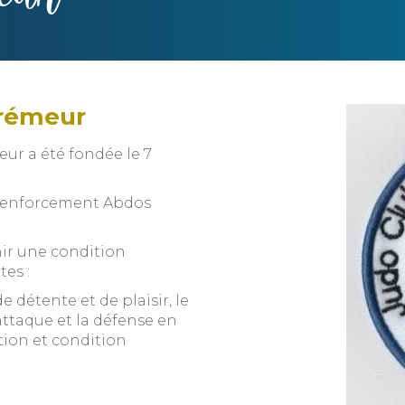
Trémeur
ur a été fondée le 7
t Renforcement Abdos
nir une condition
tes :
e détente et de plaisir, le
’attaque et la défense en
tion et condition